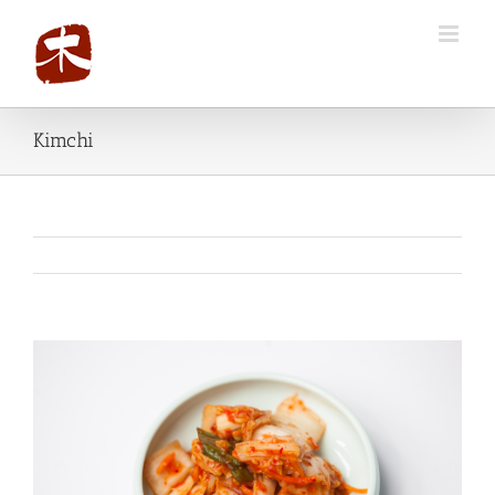
Kimchi
View
Larger
Image