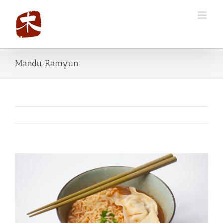
Mandu Ramyun
View
Larger
Image