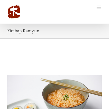
Kimbap Ramyun
View
Larger
Image